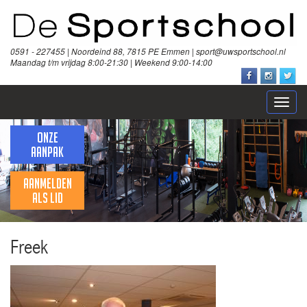
0591 - 227455 | Noordeind 88, 7815 PE Emmen | sport@uwsportschool.nl
Maandag t/m vrijdag 8:00-21:30 | Weekend 9:00-14:00
Open
naviga
ONZE
AANPAK
AANMELDEN
ALS LID
Freek