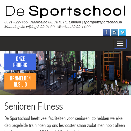
0591 - 227455 | Noordeind 88, 7815 PE Emmen | sport@uwsportschool.nl
Maandag t/m vrijdag 8:00-21:30 | Weekend 9:00-14:00
Open
naviga
ONZE
AANPAK
AANMELDEN
ALS LID
Senioren Fitness
De Sportschool heeft veel faciliteiten voor senioren, zo hebben we elke
dag begeleide trainingen op ons lesrooster staan zodat men nooit alleen