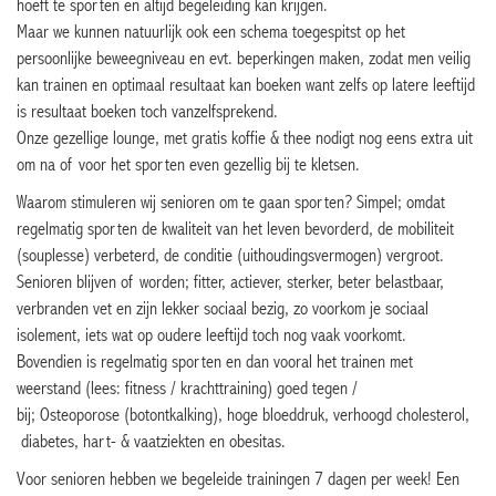
hoeft te sporten en altijd begeleiding kan krijgen.
Maar we kunnen natuurlijk ook een schema toegespitst op het
persoonlijke beweegniveau en evt. beperkingen maken, zodat men veilig
kan trainen en optimaal resultaat kan boeken want zelfs op latere leeftijd
is resultaat boeken toch vanzelfsprekend.
Onze gezellige lounge, met gratis koffie & thee nodigt nog eens extra uit
om na of voor het sporten even gezellig bij te kletsen.
Waarom stimuleren wij senioren om te gaan sporten? Simpel; omdat
regelmatig sporten de kwaliteit van het leven bevorderd, de mobiliteit
(souplesse) verbeterd, de conditie (uithoudingsvermogen) vergroot.
Senioren blijven of worden; fitter, actiever, sterker, beter belastbaar,
verbranden vet en zijn lekker sociaal bezig, zo voorkom je sociaal
isolement, iets wat op oudere leeftijd toch nog vaak voorkomt.
Bovendien is regelmatig sporten en dan vooral het trainen met
weerstand (lees: fitness / krachttraining) goed tegen /
bij; Osteoporose (botontkalking), hoge bloeddruk, verhoogd cholesterol,
diabetes, hart- & vaatziekten en obesitas.
Voor senioren hebben we begeleide trainingen 7 dagen per week! Een