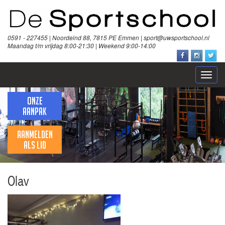
0591 - 227455 | Noordeind 88, 7815 PE Emmen | sport@uwsportschool.nl
Maandag t/m vrijdag 8:00-21:30 | Weekend 9:00-14:00
Open
naviga
ONZE
AANPAK
AANMELDEN
ALS LID
Olav