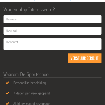
Vragen of geïnteresseerd?
Waarom De Sportschool
Persoonlijke begeleiding
7 dagen per week geopend
Altijd per maand opzegbaar