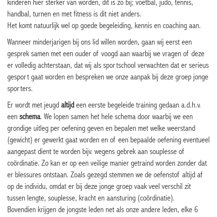
kinderen hier sterker van worden, dit is zo bij; voetbal, judo, tennis,
handbal, turnen en met fitness is dit niet anders.
Het komt natuurlijk wel op goede begeleiding, kennis en coaching aan.
Wanneer minderjarigen bij ons lid willen worden, gaan wij eerst een
gesprek samen met een ouder of voogd aan waarbij we vragen of deze
er volledig achterstaan, dat wij als sportschool verwachten dat er serieus
gesport gaat worden en bespreken we onze aanpak bij deze groep jonge
sporters.
Er wordt met jeugd
altijd
een eerste begeleide training gedaan a.d.h.v.
een
schema
. We lopen samen het hele schema door waarbij we een
grondige uitleg per oefening geven en bepalen met welke weerstand
(gewicht) er gewerkt gaat worden en of een bepaalde oefening eventueel
aangepast dient te worden bijv. wegens gebrek aan souplesse of
coördinatie. Zo kan er op een veilige manier getraind worden zonder dat
er blessures ontstaan. Zoals gezegd stemmen we de oefenstof altijd af
op de individu, omdat er bij deze jonge groep vaak veel verschil zit
tussen lengte, souplesse, kracht en aansturing (coördinatie).
Bovendien krijgen de jongste leden net als onze andere leden, elke 6