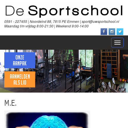
0591 - 227455 | Noordeind 88, 7815 PE Emmen | sport@uwsportschool.nl
Maandag t/m vrijdag 8:00-21:30 | Weekend 9:00-14:00
Open
naviga
ONZE
AANPAK
AANMELDEN
ALS LID
M.E.