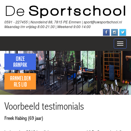
0591 - 227455 | Noordeind 88, 7815 PE Emmen | sport@uwsportschool.nl
Maandag t/m vrijdag 8:00-21:30 | Weekend 9:00-14:00
Open
naviga
ONZE
AANPAK
AANMELDEN
ALS LID
Voorbeeld testimonials
Freek Habing (69 jaar)