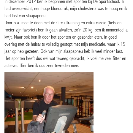
In december 2012 ben ik begonnen met sporten bij De Sportschool. Ik
had overgewicht, een hoge bloeddruk, mijn cholesterol was te hoog en ik
had last van slaapapneu.
Door o.a. mee te doen met de Circuittraining en extra cardio (fiets en
roeier zijn favoriet) ben ik gaan afvallen, zo’n 20 kg. ben ik momenteel al
kwijt. Maar ook ben ik door het sporten en gezonder eten, in goed
overleg met de huisarts volledig gestopt met mijn medicatie, waar ik 15
jaar op heb gezeten. Ook van mijn slaapapneu heb ik veel minder last.
Het sporten heeft dus wel wat teweeg gebracht, ik voel me veel fitter en
actiever. Hier ben ik dus zeer tevreden mee.